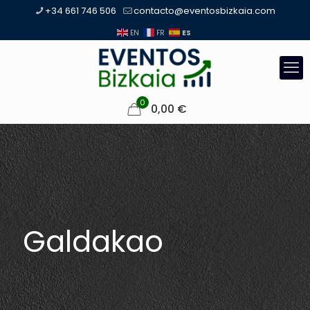
+34 661 746 506
contacto@eventosbizkaia.com
ES
EN
FR
0
0,00
€
Galdakao