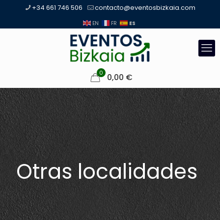
+34 661 746 506
contacto@eventosbizkaia.com
ES
EN
FR
0
0,00
€
Otras localidades