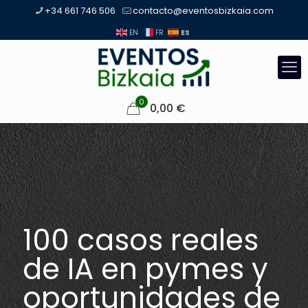
+34 661 746 506
contacto@eventosbizkaia.com
ES
EN
FR
0
0,00
€
100 casos reales
de IA en pymes y
oportunidades de