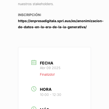
nuestros stakeholders.
INSCRIPCIÓN:
https://enpresadigitala.spri.eus/es/anonimizacion-
de-datos-en-la-era-de-la-ia-generativa/
FECHA
Abr 09 2025
Finalizdo!
HORA
10:00 - 12:30