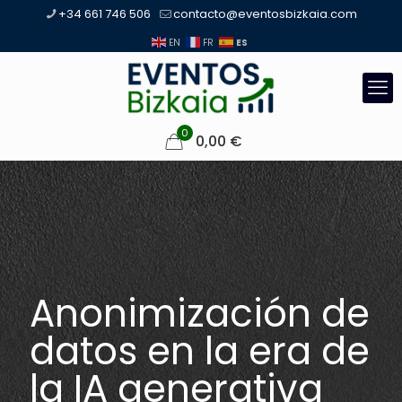
+34 661 746 506
contacto@eventosbizkaia.com
ES
EN
FR
0
0,00
€
Anonimización de
datos en la era de
la IA generativa