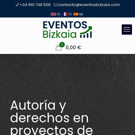
+34 661 746 506
contacto@eventosbizkaia.com
ES
EN
FR
0
0,00
€
Autoría y
derechos en
proyectos de