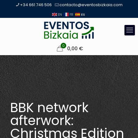
+34 661 746 506
contacto@eventosbizkaia.com
ES
EN
FR
0
0,00
€
BBK network
afterwork:
Christmas Edition