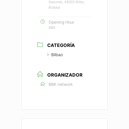
Ibaiondo, 48003 Bilbo,
Bizkaia
Opening Hour
BBK
CATEGORÍA
Bilbao
ORGANIZADOR
BBK network