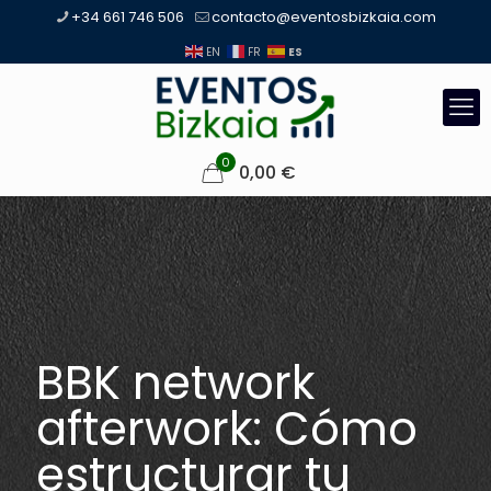
+34 661 746 506
contacto@eventosbizkaia.com
ES
EN
FR
0
0,00
€
BBK network
afterwork: Cómo
estructurar tu