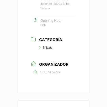
Ibaiondo, 48003 Bilbo,
Bizkaia
Opening Hour
BBK
CATEGORÍA
Bilbao
ORGANIZADOR
BBK network