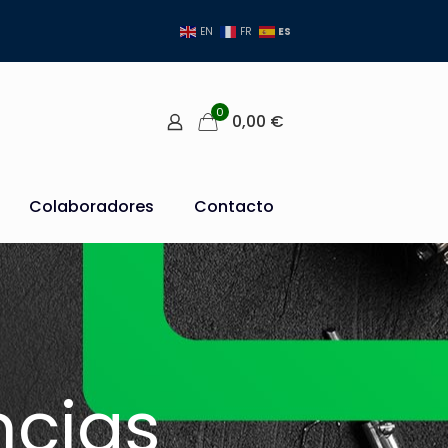
ES
EN
FR
0
0,00
€
Colaboradores
Contacto
ncias