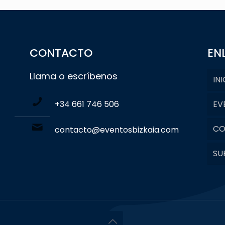
CONTACTO
EN
Llama o escríbenos
INI
+34 661 746 506
EV
CO
contacto@eventosbizkaia.com
SU