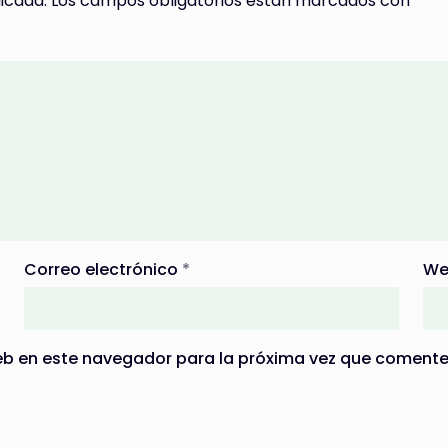
icada.
Los campos obligatorios están marcados con
*
Correo electrónico
*
We
eb en este navegador para la próxima vez que comente