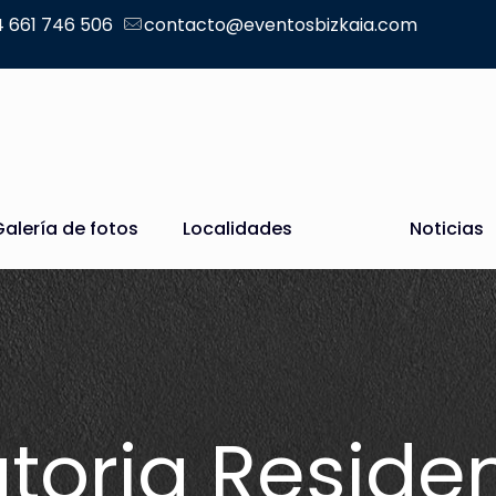
 661 746 506
contacto@eventosbizkaia.com
Galería de fotos
Localidades
Noticias
oria Reside