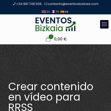
+34 661 746 506
contacto@eventosbizkaia.com
ES
EN
FR
0
0,00
€
Crear contenido
en vídeo para
RRSS