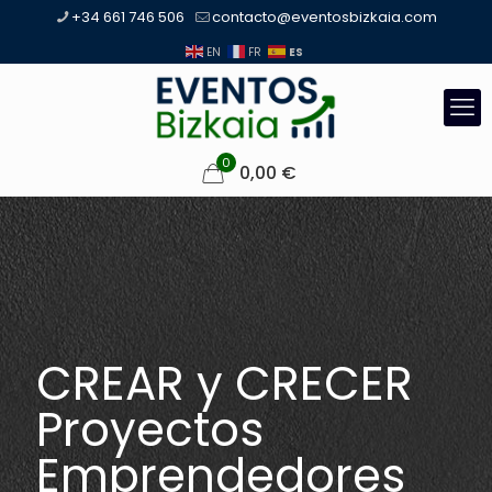
+34 661 746 506
contacto@eventosbizkaia.com
ES
EN
FR
0
0,00
€
CREAR y CRECER
Proyectos
Emprendedores