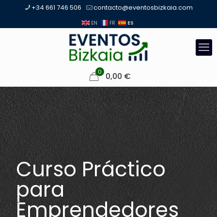
+34 661 746 506
contacto@eventosbizkaia.com
ES
EN
FR
0
0,00
€
Curso Práctico
para
Emprendedores