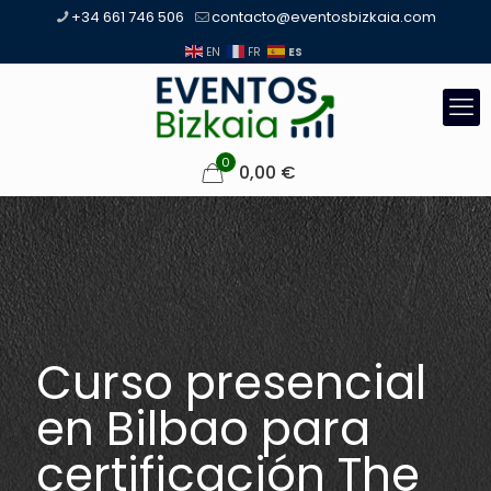
+34 661 746 506
contacto@eventosbizkaia.com
ES
EN
FR
0
0,00
€
Curso presencial
en Bilbao para
certificación The