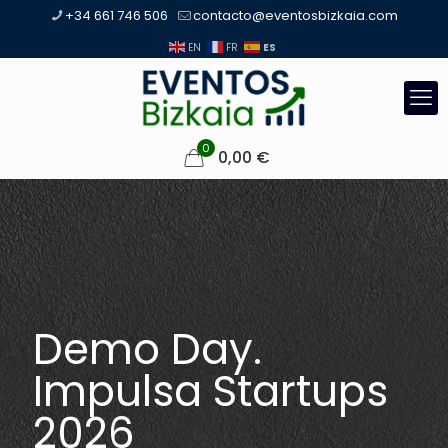
+34 661 746 506
contacto@eventosbizkaia.com
ES
EN
FR
0
0,00
€
Demo Day.
Impulsa Startups
2026