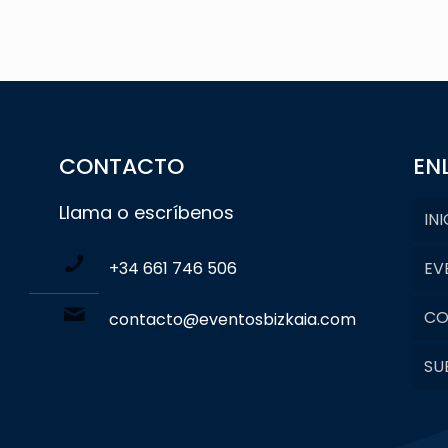
CONTACTO
EN
Llama o escríbenos
INI
+34 661 746 506
EV
CO
contacto@eventosbizkaia.com
SU