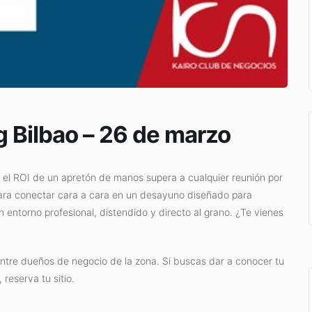
 Bilbao – 26 de marzo
e el ROI de un apretón de manos supera a cualquier reunión por
ara conectar cara a cara en un desayuno diseñado para
 entorno profesional, distendido y directo al grano. ¿Te vienes
entre dueños de negocio de la zona. Si buscas dar a conocer tu
reserva tu sitio.