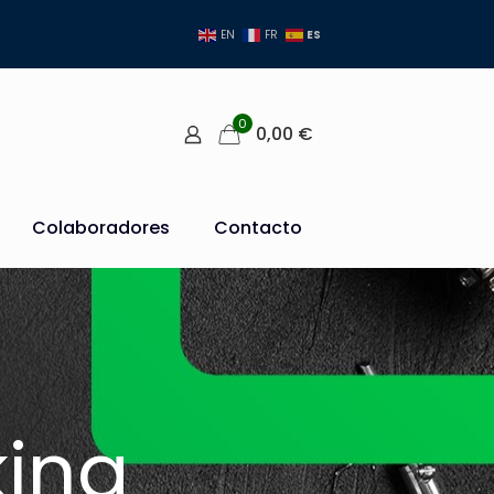
ES
EN
FR
0
0,00
€
Colaboradores
Contacto
ing