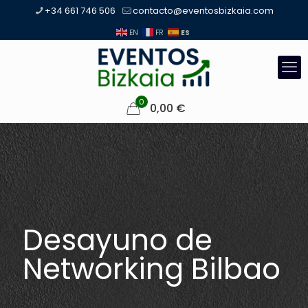
+34 661 746 506
contacto@eventosbizkaia.com
ES
EN
FR
0
0,00
€
Desayuno de
Networking Bilbao