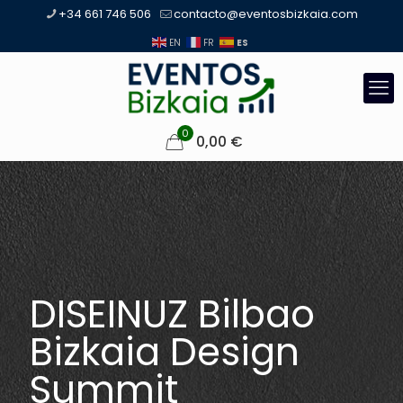
+34 661 746 506
contacto@eventosbizkaia.com
ES
EN
FR
0
0,00
€
DISEINUZ Bilbao
Bizkaia Design
Summit