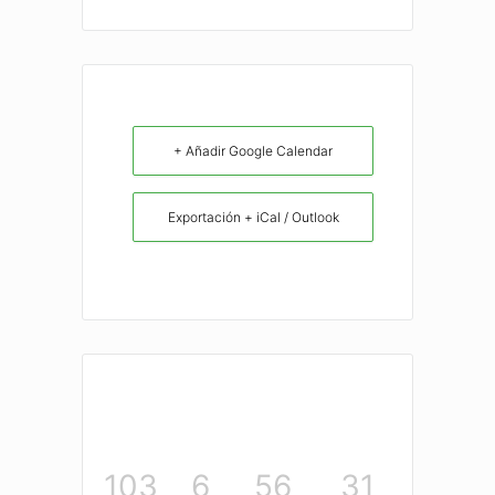
+ Añadir Google Calendar
Exportación + iCal / Outlook
103
6
56
31