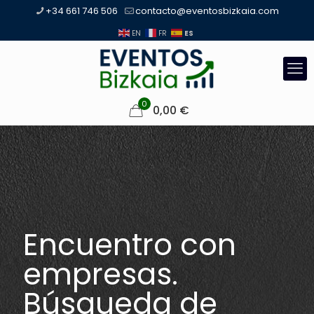
+34 661 746 506
contacto@eventosbizkaia.com
ES
EN
FR
0
0,00
€
Encuentro con
empresas.
Búsqueda de