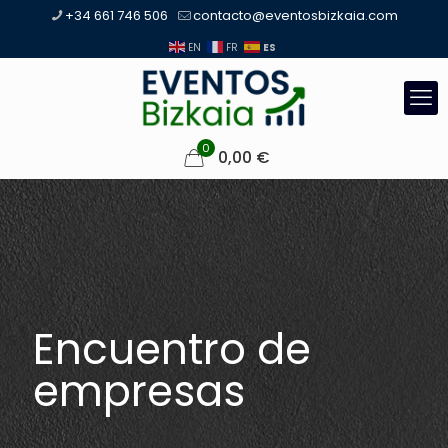
+34 661 746 506
contacto@eventosbizkaia.com
ES
EN
FR
0
0,00
€
Encuentro de
empresas