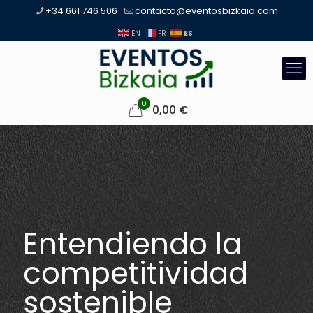
+34 661 746 506
contacto@eventosbizkaia.com
ES
EN
FR
0
0,00
€
Entendiendo la
competitividad
sostenible