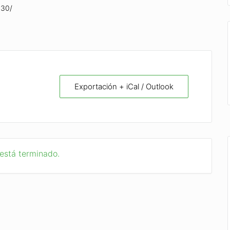
130/
Exportación + iCal / Outlook
 está terminado.