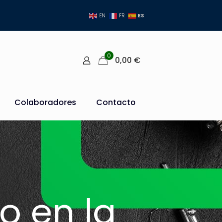
ES
EN
FR
0
0,00
€
Colaboradores
Contacto
o en la