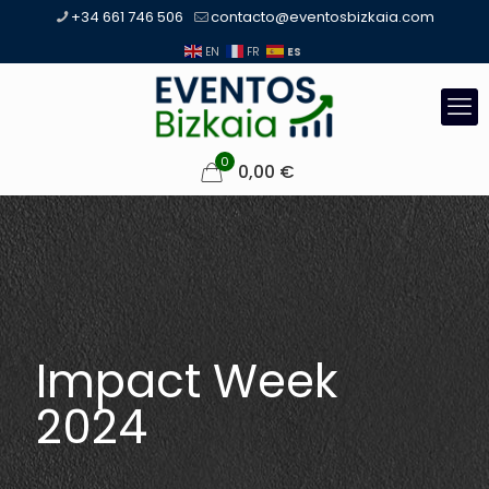
+34 661 746 506
contacto@eventosbizkaia.com
ES
EN
FR
0
0,00
€
Impact Week
2024