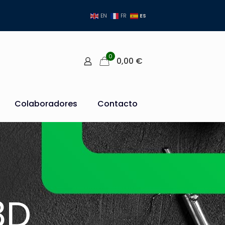
ES
EN
FR
0
0,00
€
Colaboradores
Contacto
3D