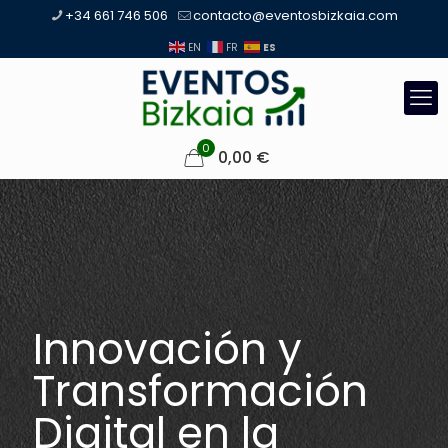
+34 661 746 506
contacto@eventosbizkaia.com
ES
EN
FR
0
0,00
€
Innovación y
Transformación
Digital en la