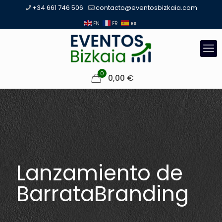
+34 661 746 506
contacto@eventosbizkaia.com
ES
EN
FR
0
0,00
€
Lanzamiento de
BarrataBranding