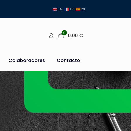
ES
EN
FR
0
0,00
€
Colaboradores
Contacto