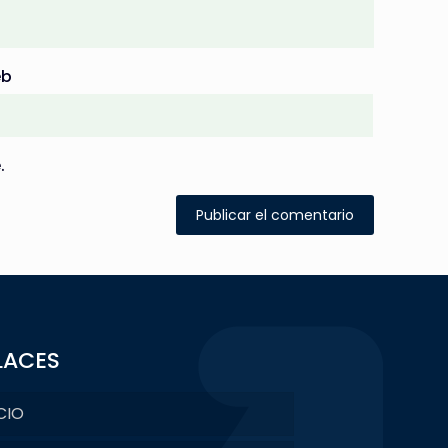
b
.
LACES
CIO