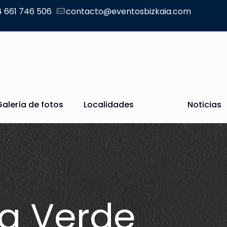
 661 746 506
contacto@eventosbizkaia.com
Galería de fotos
Localidades
Noticias
ng Verde