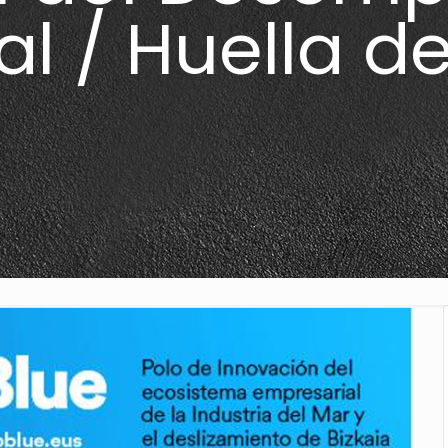
l / Huella d
o