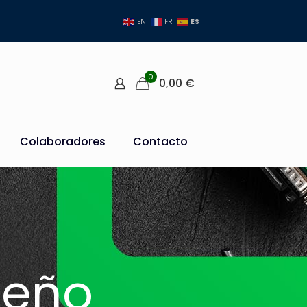
ES
EN
FR
0
0,00
€
Colaboradores
Contacto
peño