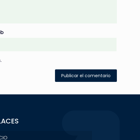
b
.
LACES
CIO