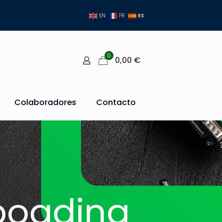
ES
EN
FR
0
0,00
€
Colaboradores
Contacto
nboading