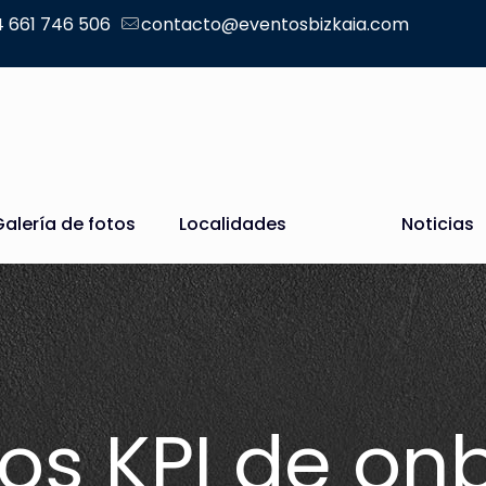
 661 746 506
contacto@eventosbizkaia.com
Galería de fotos
Localidades
Noticias
los KPI de o