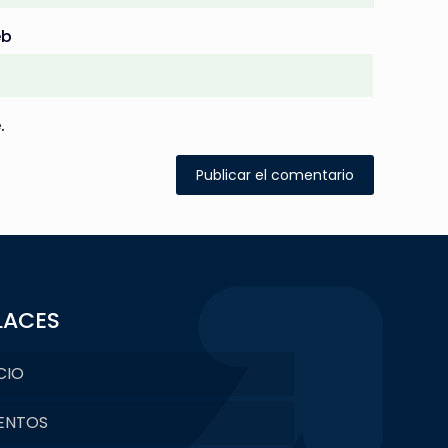
b
.
LACES
CIO
ENTOS