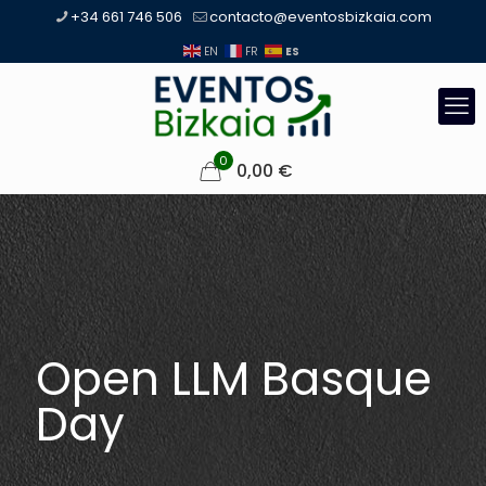
+34 661 746 506
contacto@eventosbizkaia.com
ES
EN
FR
0
0,00
€
Open LLM Basque
Day