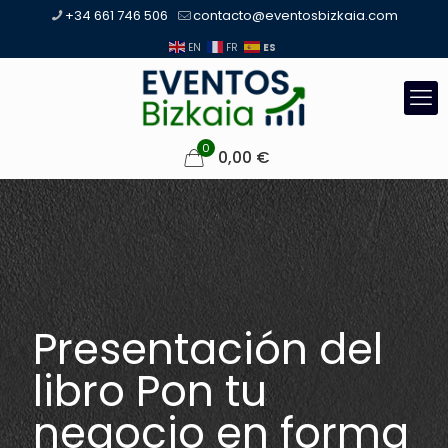
+34 661 746 506
contacto@eventosbizkaia.com
ES
EN
FR
0
0,00
€
Presentación del
libro Pon tu
negocio en forma