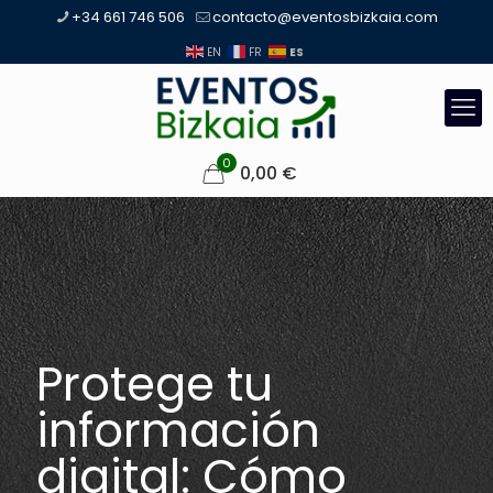
+34 661 746 506
contacto@eventosbizkaia.com
ES
EN
FR
0
0,00
€
Protege tu
información
digital: Cómo