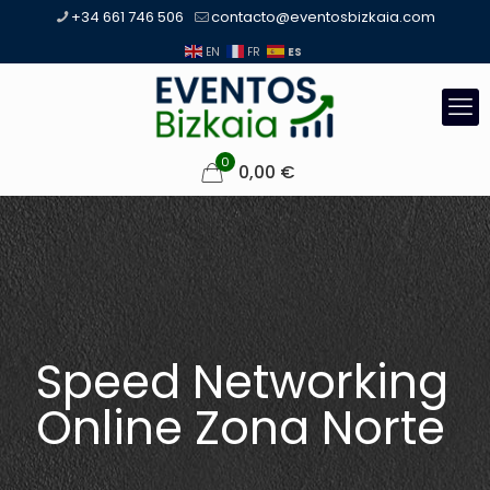
+34 661 746 506
contacto@eventosbizkaia.com
ES
EN
FR
0
0,00
€
Speed Networking
Online Zona Norte