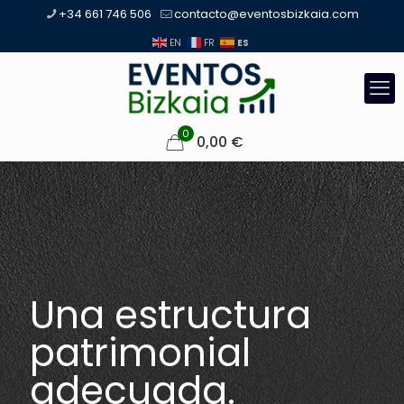
+34 661 746 506
contacto@eventosbizkaia.com
ES
EN
FR
0
0,00
€
Una estructura
patrimonial
adecuada.