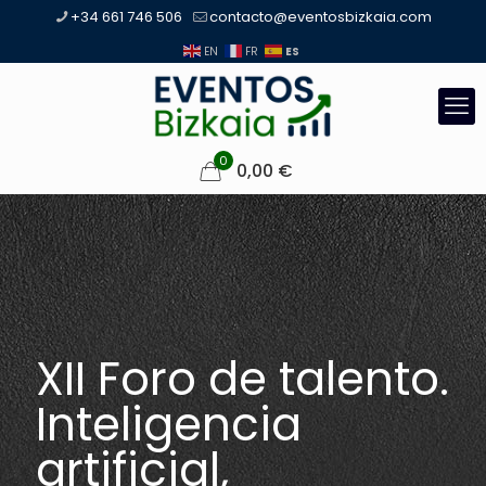
+34 661 746 506
contacto@eventosbizkaia.com
ES
EN
FR
0
0,00
€
XII Foro de talento.
Inteligencia
artificial,