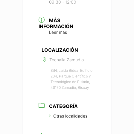
09:30 - 12:00
MÁS
INFORMACIÓN
Leer más
LOCALIZACIÓN
Tecnalia Zamudio
S/N, Laida Bidea, Edificio
204, Parque Científico y
Tecnológico de Bizkaia,
48170 Zamudio, Biscay
CATEGORÍA
Otras localidades