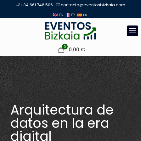
+34 661 746 506
contacto@eventosbizkaia.com
ES
EN
FR
0
0,00
€
Arquitectura de
datos en la era
digital