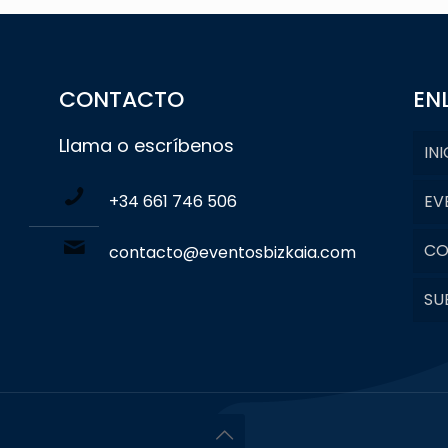
CONTACTO
EN
Llama o escríbenos
INI
+34 661 746 506
EV
CO
contacto@eventosbizkaia.com
SU