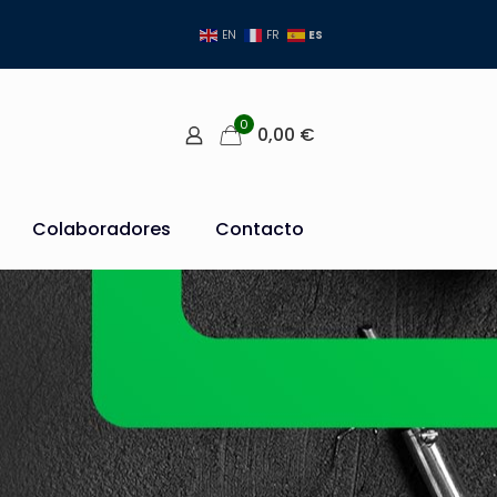
ES
EN
FR
0
0,00
€
Colaboradores
Contacto