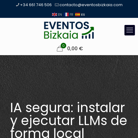
+34 661 746 506
contacto@eventosbizkaia.com
ES
EN
FR
0
0,00
€
IA segura: instalar
y ejecutar LLMs de
forma local