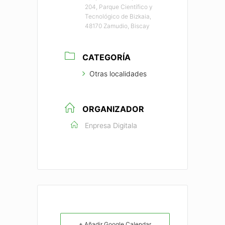
204, Parque Científico y
Tecnológico de Bizkaia,
48170 Zamudio, Biscay
CATEGORÍA
Otras localidades
ORGANIZADOR
Enpresa Digitala
+ Añadir Google Calendar