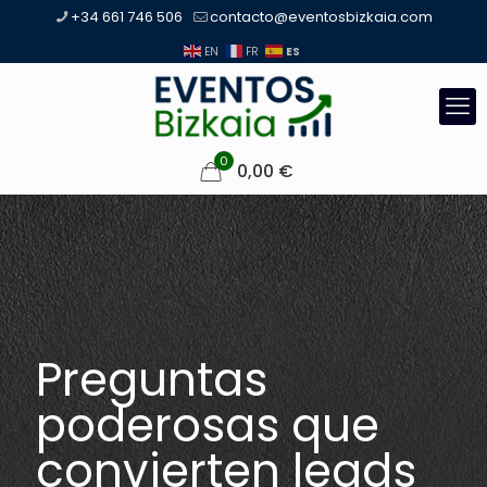
+34 661 746 506
contacto@eventosbizkaia.com
ES
EN
FR
0
0,00
€
Preguntas
poderosas que
convierten leads